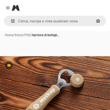
Magnific
Close menu
Cerca 
Home
/
Stock
/
PSD
/
Apritore di bottigli…
Premium