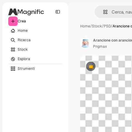
Crea
Home
/
Stock
/
PSD
/
Arancione 
Home
Ricerca
Arancione con arancion
Pngmax
Stock
Esplora
Strumenti
Premium