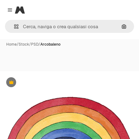
Magnific
Close menu
Cerca 
Home
/
Stock
/
PSD
/
Arcobaleno
Premium