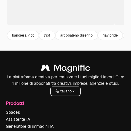
bandiera lgbt
lgbt
arcobaleno disegno
gay pride
g
La piattaforma creativa per realizzare i tuoi migliori lavori. Oltre
1 milione di abbonati tra creativi, imprese, agenzie e studi.
Italiano
Prodotti
Spaces
Assistente IA
Generatore di immagini IA