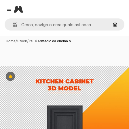
Magnific
Close menu
Cerca 
Home
/
Stock
/
PSD
/
Armadio da cucina o …
Premium