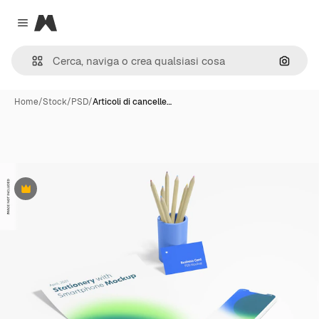
Magnific
Close menu
Cerca 
Home
/
Stock
/
PSD
/
Articoli di cancelle…
Premium