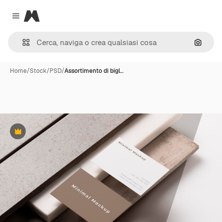
Magnific
Close menu
Cerca 
Home
/
Stock
/
PSD
/
Assortimento di bigl…
Premium