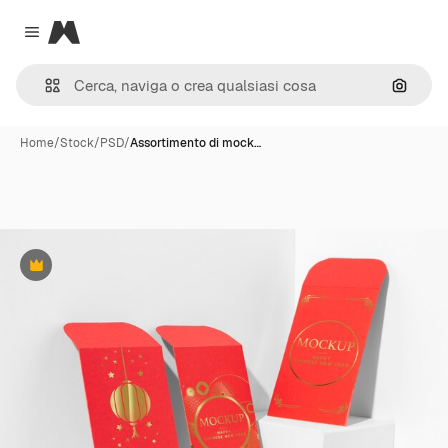
Magnific
Close menu
Cerca 
Home
/
Stock
/
PSD
/
Assortimento di mock…
Premium