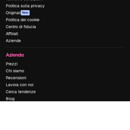
Politica sulla privacy
Originali
New
Politica dei cookie
Centro di fiducia
Affiliati
Aziende
Azienda
Prezzi
Chi siamo
Recensioni
Lavora con noi
Cerca tendenze
Blog
Eventi
Slidesgo
Vendi i tuoi contenuti
Sala stampa