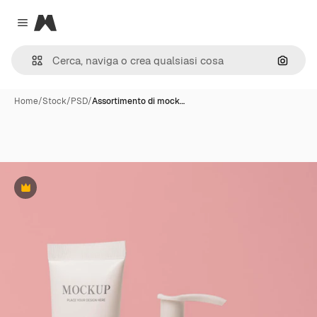
Magnific
Close menu
Cerca 
Home
/
Stock
/
PSD
/
Assortimento di mock…
Premium