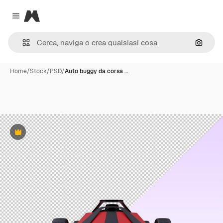
Magnific
Close menu
Cerca 
Home
/
Stock
/
PSD
/
Auto buggy da corsa …
Premium