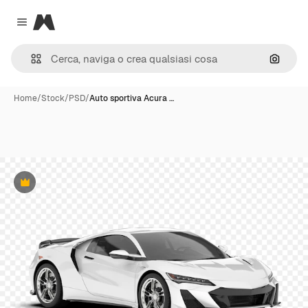
Magnific
Close menu
Cerca 
Home
/
Stock
/
PSD
/
Auto sportiva Acura …
Premium