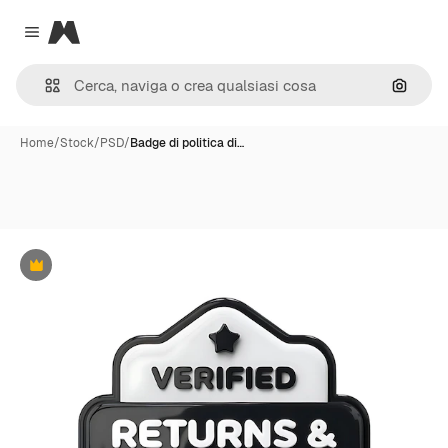
Magnific
Close menu
Cerca 
Home
/
Stock
/
PSD
/
Badge di politica di…
Premium