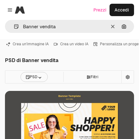
Magnific
Prezzi
Accedi
Close menu
Cancella
Cerca 
Crea un'immagine IA
Crea un video IA
Personalizza un proge
PSD di Banner vendita
PSD
Filtri