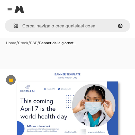
Magnific
Close menu
Cerca 
Home
/
Stock
/
PSD
/
Banner della giornat…
Premium