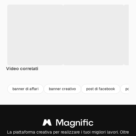
Video correlati
Premium
Premium
Premium
Premium
Generato da
banner di affari
banner creativo
post di facebook
post s
La piattaforma creativa per realizzare i tuoi migliori lavori. Oltre