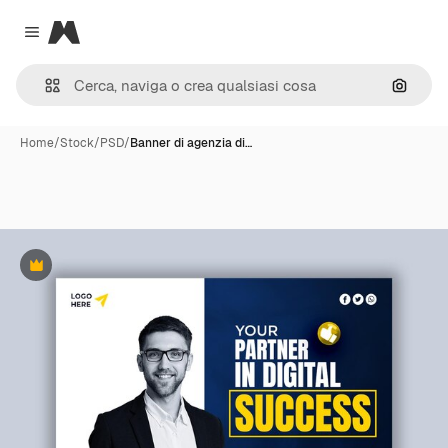
Magnific
Close menu
Cerca 
Home
/
Stock
/
PSD
/
Banner di agenzia di…
Premium