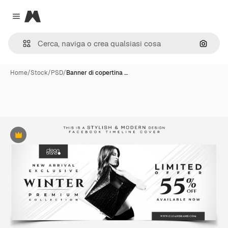
Magnific
Close menu
Cerca 
Home
/
Stock
/
PSD
/
Banner di copertina …
Premium