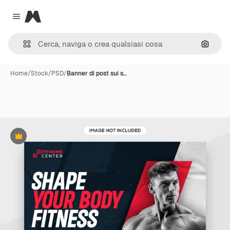
Magnific
Close menu
Cerca 
Home
/
Stock
/
PSD
/
Banner di post sui s…
Premium