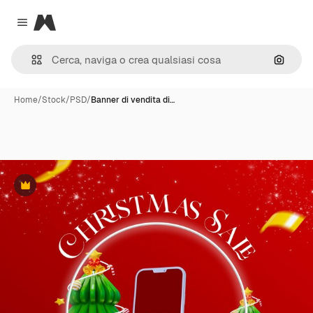
Magnific
Close menu
Cerca 
Home
/
Stock
/
PSD
/
Banner di vendita di…
Premium