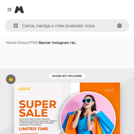
Magnific
Close menu
Cerca 
Home
/
Stock
/
PSD
/
Banner Instagram rel…
Premium