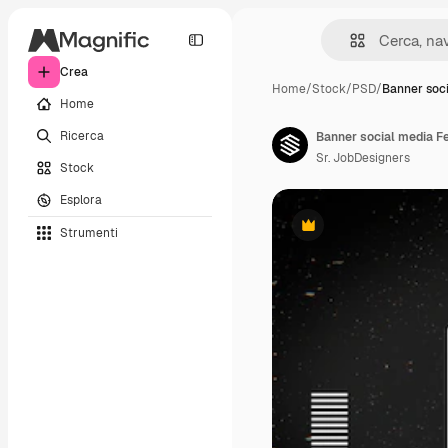
Crea
Home
/
Stock
/
PSD
/
Banner soci
Home
Ricerca
Banner social media Fe
Sr. JobDesigners
Stock
Esplora
Strumenti
Premium