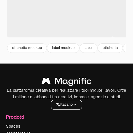
etichetta mockup
label mockup
label
etichetta
ge
La piattaforma creativa per realizzare i tuoi migliori lavori. Oltre
1 milione di abbonati tra creativi, imprese, agenzie e studi.
Italiano
Prodotti
Spaces