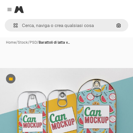
Magnific
Close menu
Cerca 
Home
/
Stock
/
PSD
/
Barattoli di latta v…
Premium