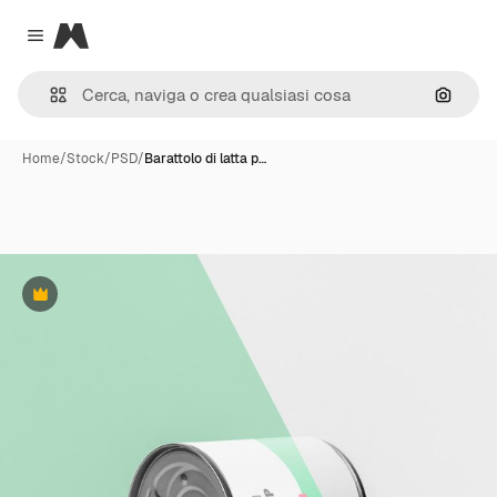
Magnific
Close menu
Cerca 
Home
/
Stock
/
PSD
/
Barattolo di latta p…
Premium