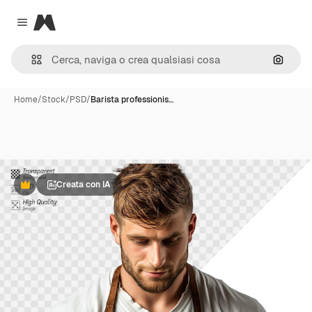
Magnific
Close menu
Cerca 
Home
/
Stock
/
PSD
/
Barista professionis…
Creata con IA
Premium