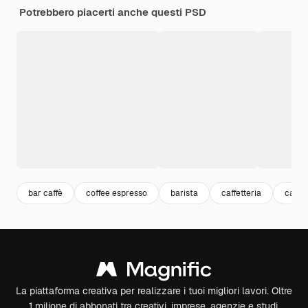
Potrebbero piacerti anche questi PSD
bar caffè
coffee espresso
barista
caffetteria
cappu
La piattaforma creativa per realizzare i tuoi migliori lavori. Oltre
1 milione di abbonati tra creativi, imprese, agenzie e studi.