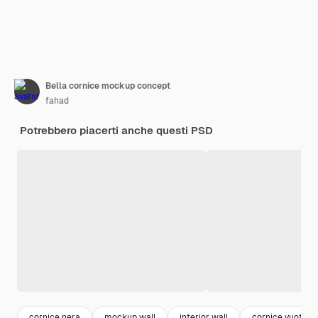
Bella cornice mockup concept
fahad
Potrebbero piacerti anche questi PSD
cornice nera
mockup wall
interior wall
cornice vuota