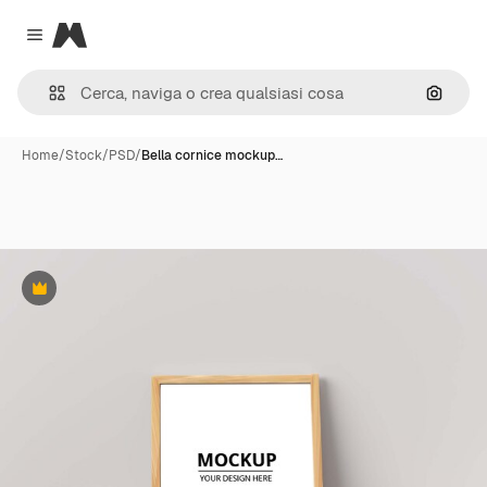
Magnific
Close menu
Cerca 
Home
/
Stock
/
PSD
/
Bella cornice mockup…
Premium