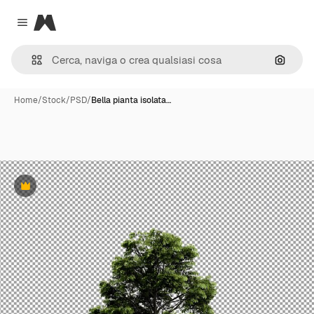
Magnific
Close menu
Cerca 
Home
/
Stock
/
PSD
/
Bella pianta isolata…
Premium