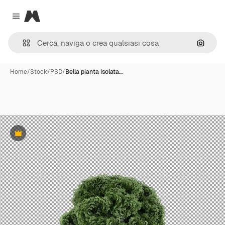
Magnific
Close menu
Cerca 
Home
/
Stock
/
PSD
/
Bella pianta isolata…
Premium