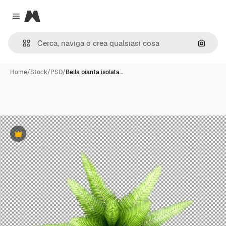
Magnific
Close menu
Cerca 
Home
/
Stock
/
PSD
/
Bella pianta isolata…
Premium