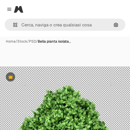
Magnific
Close menu
Cerca 
Home
/
Stock
/
PSD
/
Bella pianta isolata…
Premium