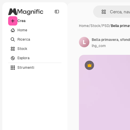
Crea
Home
/
Stock
/
PSD
/
Bella prima
Home
Ricerca
Bella primavera, sfondo 
lhg_com
Stock
Esplora
Strumenti
Premium