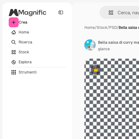
Crea
Home
/
Stock
/
PSD
/
Bella salsa 
Home
Ricerca
Bella salsa di curry m
glance
Stock
Esplora
Strumenti
Premium