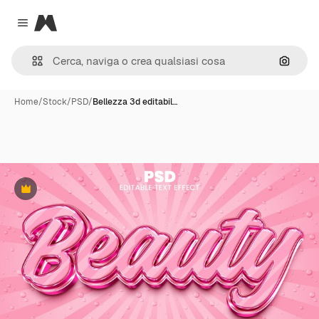
Magnific
Close menu
Cerca 
Home
/
Stock
/
PSD
/
Bellezza 3d editabil…
Premium