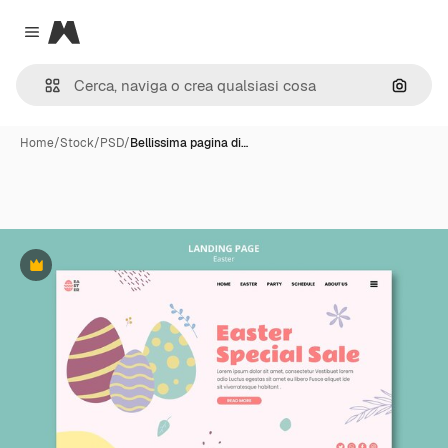
Magnific
Close menu
Cerca 
Home
/
Stock
/
PSD
/
Bellissima pagina di…
Premium