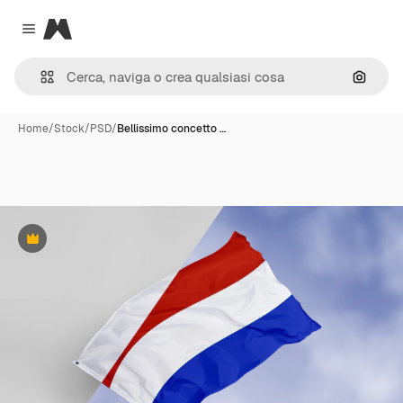
Magnific
Close menu
Cerca 
Home
/
Stock
/
PSD
/
Bellissimo concetto …
Premium