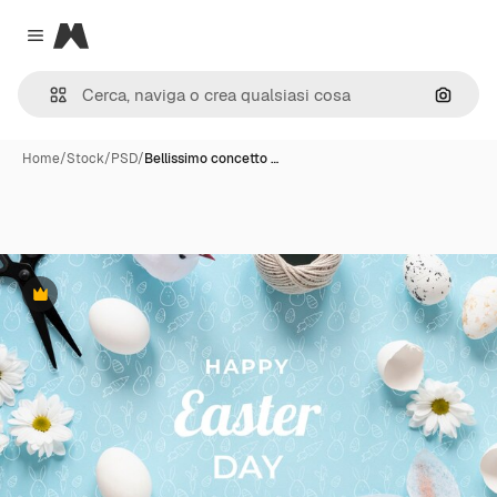
Magnific
Close menu
Cerca 
Home
/
Stock
/
PSD
/
Bellissimo concetto …
Premium