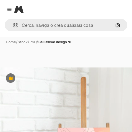
Magnific
Close menu
Cerca 
Home
/
Stock
/
PSD
/
Bellissimo design di…
Premium