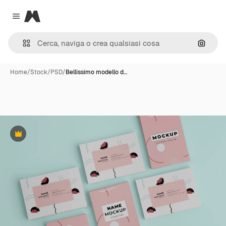
Magnific
Close menu
Cerca 
Home
/
Stock
/
PSD
/
Bellissimo modello d…
Premium