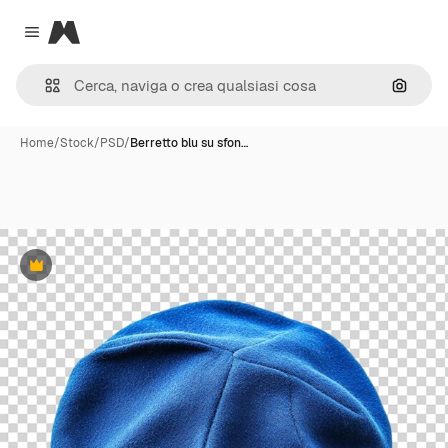
Magnific
Close menu
Cerca 
Home
/
Stock
/
PSD
/
Berretto blu su sfon…
Premium