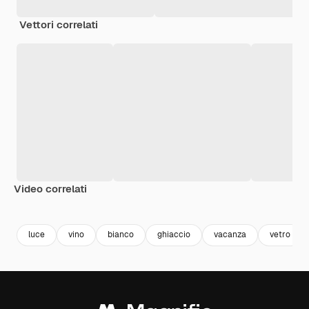
Vettori correlati
Video correlati
Premium
Premium
Generato dall'IA
Premium
Premium
Generato da
luce
vino
bianco
ghiaccio
vacanza
vetro