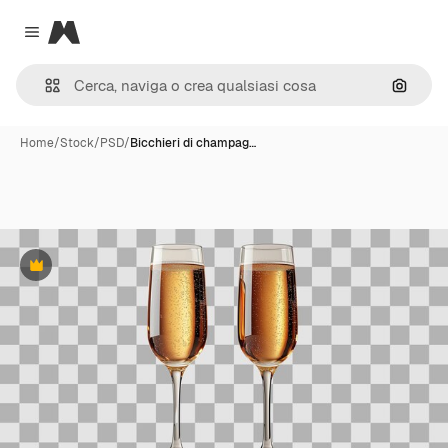
Magnific
Close menu
Cerca 
Home
/
Stock
/
PSD
/
Bicchieri di champag…
Premium