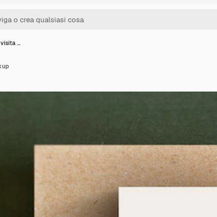
 visita …
ckup