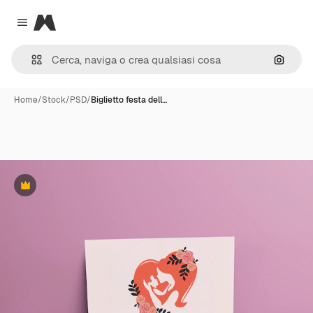
Magnific
Close menu
Cerca 
Home
/
Stock
/
PSD
/
Biglietto festa dell…
Premium