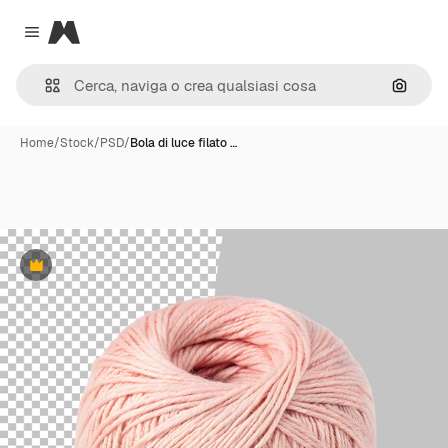
Magnific
Close menu
Cerca 
Home
/
Stock
/
PSD
/
Bola di luce filato …
Premium