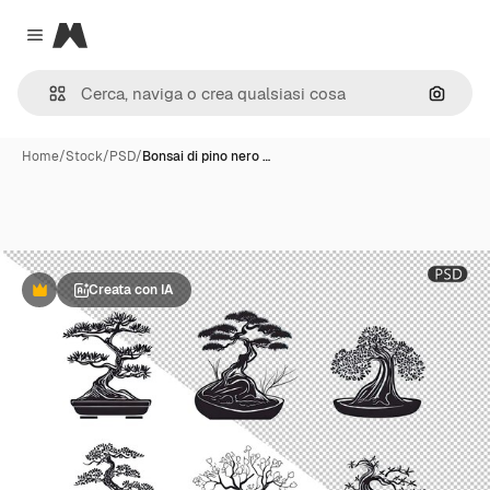
Magnific
Close menu
Cerca 
Home
/
Stock
/
PSD
/
Bonsai di pino nero …
Creata con IA
Premium