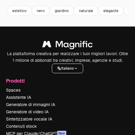
estetico
nero
giardino
naturale
elegante
tra
La piattaforma creativa per realizzare i tuoi migliori lavori. Oltre
1 milione di abbonati tra creativi, imprese, agenzie e studi.
Italiano
Prodotti
Spaces
Assistente IA
Generatore di immagini IA
Generatore di video IA
Sintetizzatore vocale IA
Contenuti stock
MCP per Claude/ChatGPT
New