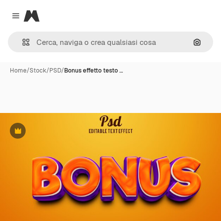
Magnific
Close menu
Cerca 
Home
/
Stock
/
PSD
/
Bonus effetto testo …
Premium