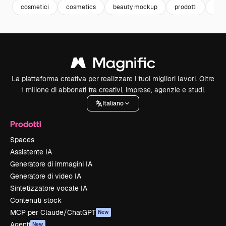
cosmetici
cosmetics
beauty mockup
prodotti
con
La piattaforma creativa per realizzare i tuoi migliori lavori. Oltre
1 milione di abbonati tra creativi, imprese, agenzie e studi.
Italiano
Prodotti
Spaces
Assistente IA
Generatore di immagini IA
Generatore di video IA
Sintetizzatore vocale IA
Contenuti stock
MCP per Claude/ChatGPT
New
Agenti
New