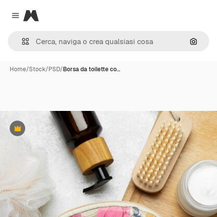
Magnific
Close menu
Cerca 
Home
/
Stock
/
PSD
/
Borsa da toilette co…
Premium