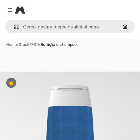
Magnific
Close menu
Cerca 
Home
/
Stock
/
PSD
/
Bottiglia di shampoo
Premium