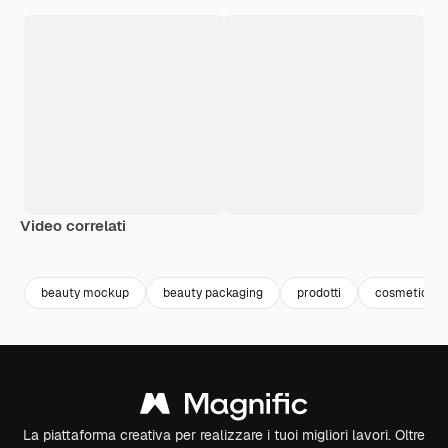
Video correlati
Premium
Premium
Generato dall'IA
Premium
Premium
Generato da
beauty mockup
beauty packaging
prodotti
cosmetici
La piattaforma creativa per realizzare i tuoi migliori lavori. Oltre