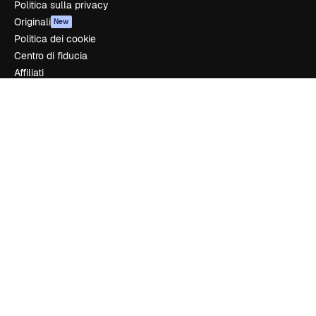
Politica sulla privacy
Originali
New
Politica dei cookie
Centro di fiducia
Affiliati
Aziende
Azienda
Prezzi
Chi siamo
Recensioni
Lavora con noi
Cerca tendenze
Blog
Eventi
Slidesgo
Vendi i tuoi contenuti
Sala stampa
Cerchi magnific.ai