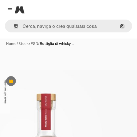
Magnific
Close menu
Cerca 
Home
/
Stock
/
PSD
/
Bottiglia di whisky …
Premium