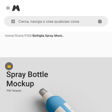
Magnific
Close menu
Cerca 
Home
/
Stock
/
PSD
/
Bottiglia Spray Mock…
Premium