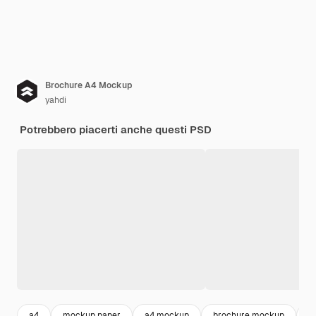
Brochure A4 Mockup
yahdi
Potrebbero piacerti anche questi PSD
a4
mockup paper
a4 mockup
brochure mockup
b