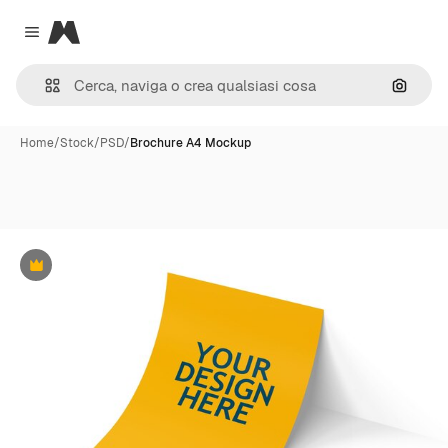
Magnific
Close menu
Cerca 
Home
/
Stock
/
PSD
/
Brochure A4 Mockup
Premium