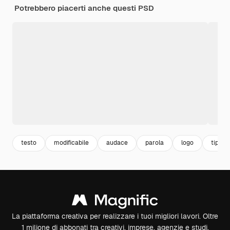
Potrebbero piacerti anche questi PSD
testo
modificabile
audace
parola
logo
tipogr
La piattaforma creativa per realizzare i tuoi migliori lavori. Oltre
1 milione di abbonati tra creativi, imprese, agenzie e studi.