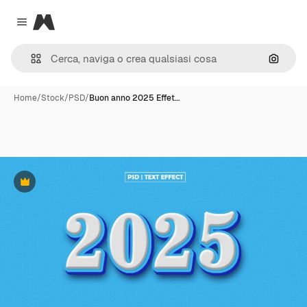
Magnific
Close menu
Cerca 
Home
/
Stock
/
PSD
/
Buon anno 2025 Effet…
Premium