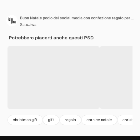
Buon Natale podio dei social media con confezione regalo per la promozione e il modello di evento festivo 3d render
SatuJiwa
Potrebbero piacerti anche questi PSD
christmas gift
gift
regalo
cornice natale
christma