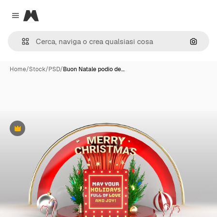
Magnific
Close menu
Cerca 
Home
/
Stock
/
PSD
/
Buon Natale podio de…
Premium