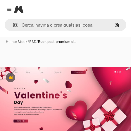
Magnific
Close menu
Cerca 
Home
/
Stock
/
PSD
/
Buon post premium di…
Premium